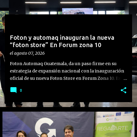
t
r
a
d
Foton y automaq inauguran la nueva
a
“foton store” En Forum zona 10
s
el
agosto 07, 2026
Foton Automaq Guatemala, da un paso firme en su
estrategia de expansión nacional con la inauguración
oficial de su nueva Foton Store en Forum Zona 10. Este
nuevo concepto de atención representa un hito en la
0
evolución de la marca, diseñado para ofrecer una
experiencia moderna, personalizada y de alto nivel a
sus clientes. Más que la apertura de una sala de ventas,
este punto estratégico representa el resultado de una
trayectoria basada en la confianza, el progreso
continuo y la pasión por ofrecer soluciones de
transporte de alto nivel a empresarios, emprendedores