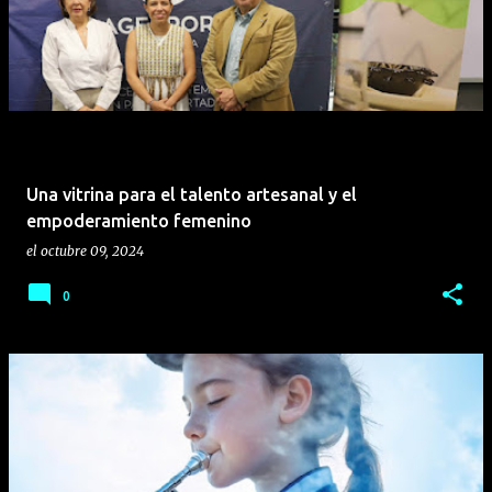
y familias de todo el país. "La apertura de Foton Store
representa mucho más que la inauguración de una
nueva ubicación; simboliza el inicio de una nueva etapa
de crecimiento, cercanía y servicio. Nuestro objetivo es
convertirnos en el punto de referencia para
empresarios, emprendedores y familias que buscan
vehículos confiables y eficientes," comentó Herbert
Una vitrina para el talento artesanal y el
Villagrán, Jefe de Ventas, Roosevelt. Foton: Tecnología
empoderamiento femenino
g...
el
octubre 09, 2024
0