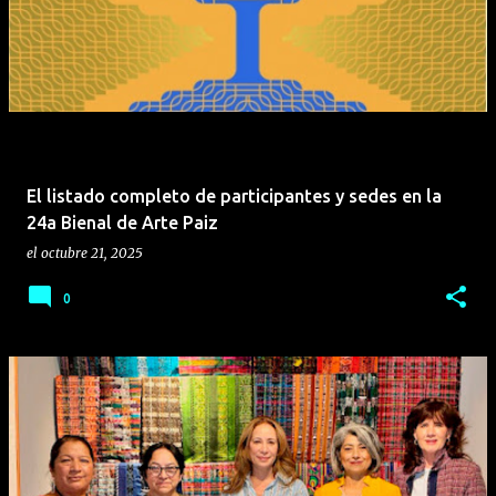
mediante el formato plegable. • Experiencia
fotográfica con IA: El motorola razr 70 combina un
sistema dual de cámara de 50 MP con funciones
inteligentes avanzadas para capturar imágenes
profesionales desde cualquier ángulo. • Modo
Camcorder: La función “Zoom Inteligente” (Rotate to
zoom en inglés) permite emular el agarre de una
El listado completo de participantes y sedes en la
videocámara retro al plegar el teléfono a 90°,
24a Bienal de Arte Paiz
facilitando el control del zoom digital con ...
el
octubre 21, 2025
0