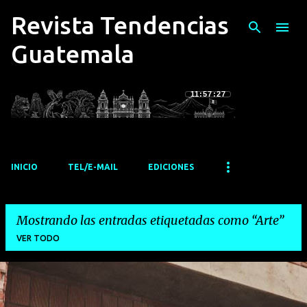
Revista Tendencias
Ir al contenido principal
Guatemala
11:57:28
INICIO
TEL/E-MAIL
EDICIONES
Mostrando las entradas etiquetadas como
Arte
VER TODO
E
n