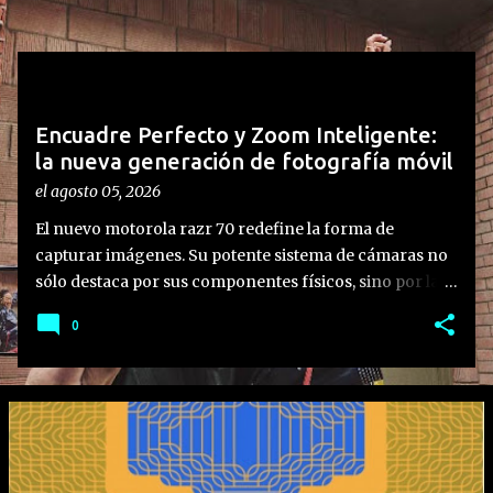
t
r
a
d
Encuadre Perfecto y Zoom Inteligente:
a
la nueva generación de fotografía móvil
s
el
agosto 05, 2026
El nuevo motorola razr 70 redefine la forma de
capturar imágenes. Su potente sistema de cámaras no
sólo destaca por sus componentes físicos, sino por la
integración de funciones inteligentes diseñadas para
0
aprovechar al máximo su formato plegable,
transformando la experiencia del usuario y ofreciendo
la mejor cámara hasta la fecha en el segmento. Lo que
hay que saber: • Experiencia de usuario integrada: La
familia motorola razr 70 no solo destaca por sus
especificaciones de hardware, sino en cómo sus
funciones inteligentes transforman la usabilidad real