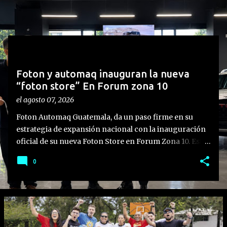
n
t
r
a
d
Foton y automaq inauguran la nueva
a
“foton store” En Forum zona 10
s
el
agosto 07, 2026
Foton Automaq Guatemala, da un paso firme en su
estrategia de expansión nacional con la inauguración
oficial de su nueva Foton Store en Forum Zona 10. Este
nuevo concepto de atención representa un hito en la
0
evolución de la marca, diseñado para ofrecer una
experiencia moderna, personalizada y de alto nivel a
sus clientes. Más que la apertura de una sala de ventas,
este punto estratégico representa el resultado de una
trayectoria basada en la confianza, el progreso
continuo y la pasión por ofrecer soluciones de