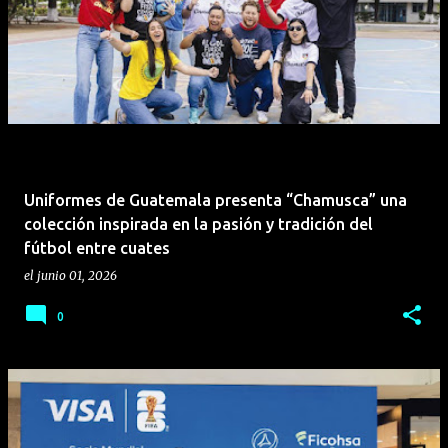
transporte de alto nivel a empresarios, emprendedores
y familias de todo el país. "La apertura de Foton Store
representa mucho más que la inauguración de una
nueva ubicación; simboliza el inicio de una nueva etapa
de crecimiento, cercanía y servicio. Nuestro objetivo es
convertirnos en el punto de referencia para
empresarios, emprendedores y familias que buscan
vehículos confiables y eficientes," comentó Herbert
Uniformes de Guatemala presenta “Chamusca” una
Villagrán, Jefe de Ventas, Roosevelt. Foton: Tecnología
colección inspirada en la pasión y tradición del
g...
fútbol entre cuates
el
junio 01, 2026
0