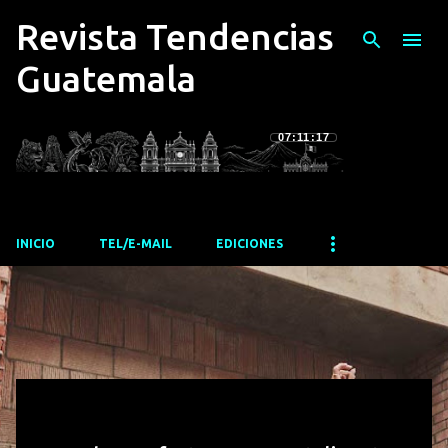
Revista Tendencias
Ir al contenido principal
Guatemala
07:11:18
INICIO
TEL/E-MAIL
EDICIONES
E
n
t
r
a
d