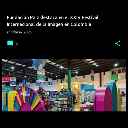
profesionales desde cualquier ángulo. • Modo
Camcorder: La función “Zoom Inteligente” (Rotate to
zoom en inglés) permite emular el agarre de una
Fundación Paiz destaca en el XXIV Festival
videocámara retro al plegar el teléfono a 90°,
Internacional de la Imagen en Colombia
facilitando el control del zoom digital con ...
el
julio 14, 2025
0