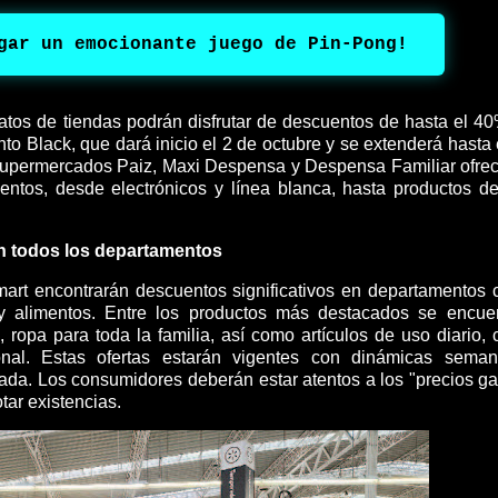
gar un emocionante juego de Pin-Pong!
matos de tiendas podrán disfrutar de descuentos de hasta el 4
to Black, que dará inicio el 2 de octubre y se extenderá hasta 
Supermercados Paiz, Maxi Despensa y Despensa Familiar ofre
entos, desde electrónicos y línea blanca, hasta productos d
en todos los departamentos
lmart encontrarán descuentos significativos en departamentos
es y alimentos. Entre los productos más destacados se encue
s, ropa para toda la familia, así como artículos de uso diario,
nal. Estas ofertas estarán vigentes con dinámicas seman
ada. Los consumidores deberán estar atentos a los "precios g
tar existencias.