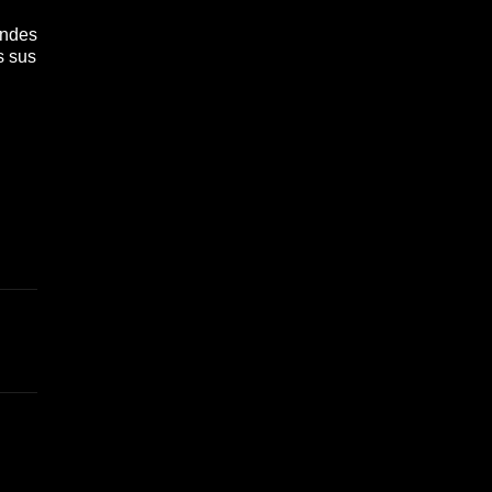
andes
s sus