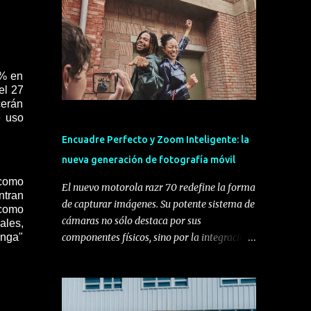
0% en
el 27
cerán
e uso
Encuadre Perfecto y Zoom Inteligente: la
nueva generación de fotografía móvil
 como
El nuevo motorola razr 70 redefine la forma
ntran
de capturar imágenes. Su potente sistema de
 como
cámaras no sólo destaca por sus
ales,
anga"
componentes físicos, sino por la integración
de funciones inteligentes diseñadas para
aprovechar al máximo su formato plegable,
transformando la experiencia del usuario y
ofreciendo la mejor cámara hasta la fecha