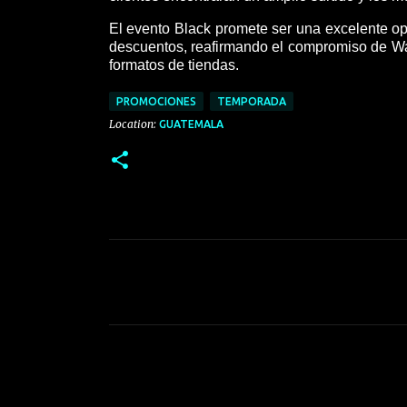
El evento Black promete ser una excelente op
descuentos, reafirmando el compromiso de Walm
formatos de tiendas.
PROMOCIONES
TEMPORADA
Location:
GUATEMALA
C
o
m
e
n
t