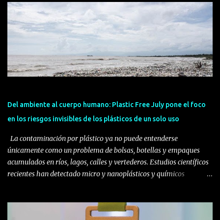
impulsada por André Herrera, director comercial y de desarrollo
de Alimentos H y H, quien identificó una oportunidad en el
mercado guatemalteco: crear productos especializados hechos
localmente para consumidores que buscaban cuidar su salud sin
sacrificar el sabor. Herrera, originario de la Ciudad de Guatemala,
estudió Ingeniería Química en Alimentos en la Universidad del
Valle de Guatemala, cuenta con un posgrado en Negocios
Internacionales y una maestría en Marketing. Antes de emprender,
trabajó en la industria de grasas y aceites del país, experiencia que
Del ambiente al cuerpo humano: Plastic Free July pone el foco
le permitió conocer de cerca el sector alimenticio y detectar una
en los riesgos invisibles de los plásticos de un solo uso
nec...
La contaminación por plástico ya no puede entenderse
únicamente como un problema de bolsas, botellas y empaques
acumulados en ríos, lagos, calles y vertederos. Estudios científicos
recientes han detectado micro y nanoplásticos y químicos
asociaciados a este material en distintos tejidos y órganos
humanos, mientras continúa la investigación para determinar sus
consecuencias a largo plazo sobre la salud. Plastic Free July surgió