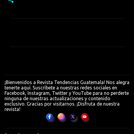
C
o
m
e
n
t
a
¡Bienvenidos a Revista Tendencias Guatemala! Nos alegra
r
tenerte aquí. Suscríbete a nuestras redes sociales en
Facebook, Instagram, Twitter y YouTube para no perderte
i
ninguna de nuestras actualizaciones y contenido
o
exclusivo. Gracias por visitarnos. ¡Disfruta de nuestra
revista!
s