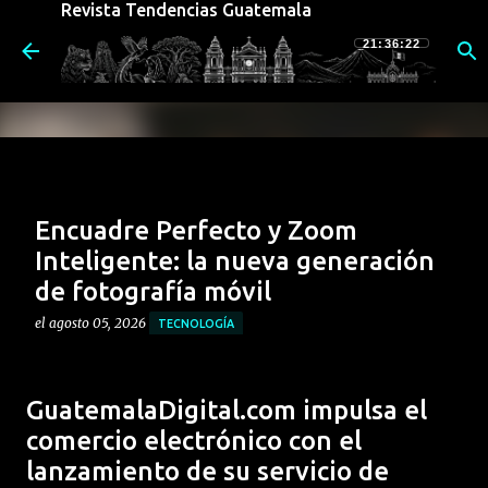
Revista Tendencias Guatemala
Ir al contenido principal
21:36:23
Encuadre Perfecto y Zoom
Inteligente: la nueva generación
de fotografía móvil
el
agosto 05, 2026
TECNOLOGÍA
El nuevo motorola razr 70 redefine la forma de
capturar imágenes. Su potente sistema de cámaras no
GuatemalaDigital.com impulsa el
sólo destaca por sus componentes físicos, sino por la
comercio electrónico con el
integración de funciones inteligentes diseñadas para
0
lanzamiento de su servicio de
aprovechar al máximo su formato plegable,