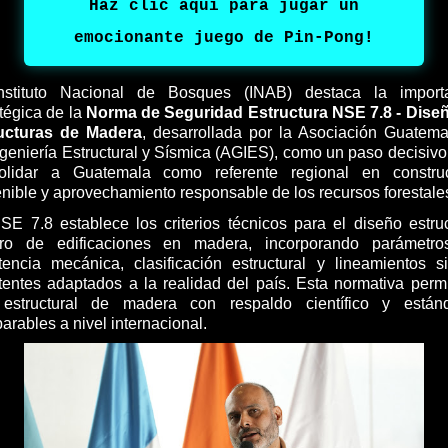
Haz clic aqui para jugar un
emocionante juego de Pin-Pong!
nstituto Nacional de Bosques (INAB) destaca la import
tégica de la
Norma de Seguridad Estructura NSE 7.8 - Dise
ucturas de Madera
, desarrollada por la Asociación Guatema
ngeniería Estructural y Sísmica (AGIES), como un paso decisivo
olidar a Guatemala como referente regional en constru
enible y aprovechamiento responsable de los recursos forestale
SE 7.8 establece los criterios técnicos para el diseño estruc
ro de edificaciones en madera, incorporando parámetr
stencia mecánica, clasificación estructural y lineamientos s
stentes adaptados a la realidad del país. Esta normativa permi
estructural de madera con respaldo científico y están
rables a nivel internacional.