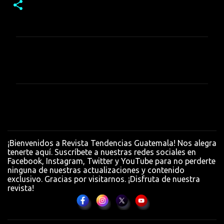
C
o
m
e
n
t
a
¡Bienvenidos a Revista Tendencias Guatemala! Nos alegra
r
tenerte aquí. Suscríbete a nuestras redes sociales en
Facebook, Instagram, Twitter y YouTube para no perderte
i
ninguna de nuestras actualizaciones y contenido
o
exclusivo. Gracias por visitarnos. ¡Disfruta de nuestra
revista!
s