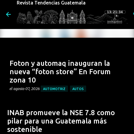
Revista Tendencias Guatemala
Ir al contenido principal
13:21:35
Foton y automaq inauguran la
nueva “foton store” En Forum
zona 10
el
agosto 07, 2026
AUTOMOTRIZ
AUTOS
Foton Automaq Guatemala, da un paso firme en su
estrategia de expansión nacional con la inauguración
INAB promueve la NSE 7.8 como
oficial de su nueva Foton Store en Forum Zona 10. Este
pilar para una Guatemala más
nuevo concepto de atención representa un hito en la
0
sostenible
evolución de la marca, diseñado para ofrecer una