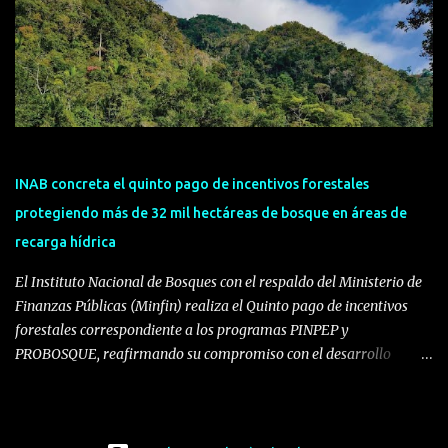
tecnología de clase mundial para el occidente de Guatemala. La
nueva operación consolida la presencia de PepsiCo en una de las
regiones más importantes para su negocio en Guatemala. Desde
este centro, la compañía fortalecerá la distribución de su portafolio
de alimentos y el servicio a clientes en gran parte del occidente del
país, una zona estratégica donde continúa fortaleciendo su
compromiso con el desarrollo económico y social del país. La
inauguración de este Centro de Distribución también refuerza una
INAB concreta el quinto pago de incentivos forestales
visión integral de la cadena de valor de Pep...
protegiendo más de 32 mil hectáreas de bosque en áreas de
recarga hídrica
El Instituto Nacional de Bosques con el respaldo del Ministerio de
Finanzas Públicas (Minfin) realiza el Quinto pago de incentivos
forestales correspondiente a los programas PINPEP y
PROBOSQUE, reafirmando su compromiso con el desarrollo
sostenible, la reactivación económica rural y la conservación de los
recursos naturales del país. Los programas de incentivos forestales
constituyen instrumentos clave de política pública para el manejo