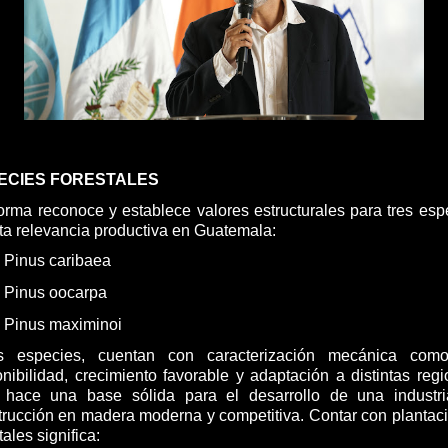
ECIES FORESTALES
orma reconoce y establece valores estructurales para tres esp
lta relevancia productiva en Guatemala:
Pinus caribaea
Pinus oocarpa
Pinus maximinoi
s especies, cuentan con caracterización mecánica com
onibilidad, crecimiento favorable y adaptación a distintas regi
 hace una base sólida para el desarrollo de una industr
trucción en madera moderna y competitiva. Contar con plantac
tales significa: