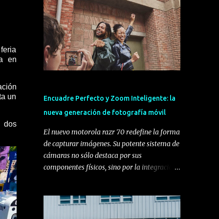
feria
da en
ación
ta un
Encuadre Perfecto y Zoom Inteligente: la
nueva generación de fotografía móvil
n dos
El nuevo motorola razr 70 redefine la forma
de capturar imágenes. Su potente sistema de
cámaras no sólo destaca por sus
componentes físicos, sino por la integración
de funciones inteligentes diseñadas para
aprovechar al máximo su formato plegable,
transformando la experiencia del usuario y
ofreciendo la mejor cámara hasta la fecha