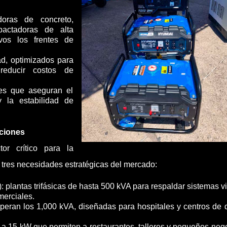
adoras de concreto,
mpactadoras de alta
ivos los frentes de
dad, optimizados para
reducir costos de
les que aseguran el
y la estabilidad de
pciones
or crítico para la
 tres necesidades estratégicas del mercado:
: plantas trifásicas de hasta 500 kVA para respaldar sistemas vi
merciales.
superan los 1,000 kVA, diseñadas para hospitales y centros de 
 a 15 kW que permiten a restaurantes, talleres y pequeños neg