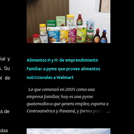
ial y
Alimentos H y H: de emprendimiento
s. Su
familiar a pyme que provee alimentos
nutricionales a Walmart
ol de
Lo que comenzó en 2005 como una
empresa familiar, hoy es una pyme
guatemalteca que genera empleo, exporta a
Centroamérica y Panamá, y forma parte del
as de
programa Una Mano para Crecer de
Walmart. Se trata de Alimentos H y H, una
adas
compañía dedicada al desarrollo,