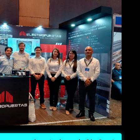
 IA: El motorola razr 70 combina un sistema dual de cámara de 5
urar imágenes profesionales desde cualquier ángulo. • Modo
te to zoom en inglés) permite emular el agarre de una videocám
ntrol del zoom digital con ...