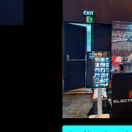
formato plegable. • Experiencia fotográfica con
con funciones inteligentes avanzadas para capt
Camcorder: La función “Zoom Inteligente” (Rota
retro al plegar el teléfono a 90°, facilitando el co