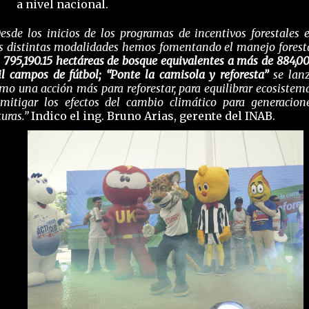
a nivel nacional.
esde los inicios de los programas de incentivos forestales 
s distintas modalidades hemos fomentando el manejo forest
n
795,190.15 hectáreas de bosque
equivalentes a más de 884,0
l campos de fútbol; “
Ponte la camisola y reforesta”
se lan
mo una acción más para
reforestar, para equilibrar ecosistem
mitigar los efectos del cambio climático para generacion
turas.”
Indico el ing. Bruno Arias, gerente del INAB.