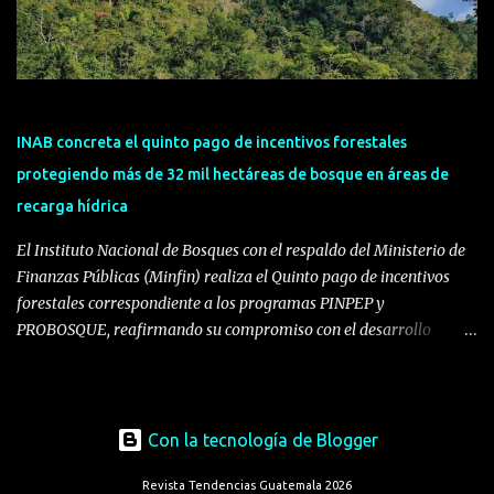
regiones más importantes para su negocio en Guatemala. Desde
este centro, la compañía fortalecerá la distribución de su portafolio
de alimentos y el servicio a clientes en gran parte del occidente del
país, una zona estratégica donde continúa fortaleciendo su
compromiso con el desarrollo económico y social del país. La
inauguración de este Centro de Distribución también refuerza una
INAB concreta el quinto pago de incentivos forestales
visión integral de la cadena de valor de Pep...
protegiendo más de 32 mil hectáreas de bosque en áreas de
recarga hídrica
El Instituto Nacional de Bosques con el respaldo del Ministerio de
Finanzas Públicas (Minfin) realiza el Quinto pago de incentivos
forestales correspondiente a los programas PINPEP y
PROBOSQUE, reafirmando su compromiso con el desarrollo
sostenible, la reactivación económica rural y la conservación de los
recursos naturales del país. Los programas de incentivos forestales
constituyen instrumentos clave de política pública para el manejo
responsable de los bosques. PINPEP, creado mediante el Decreto
Con la tecnología de Blogger
51-2010 y PROBOSQUE, establecido a través del Decreto 2-2015,
Revista Tendencias Guatemala 2026
buscan además de conservar los ecosistemas forestales; generar