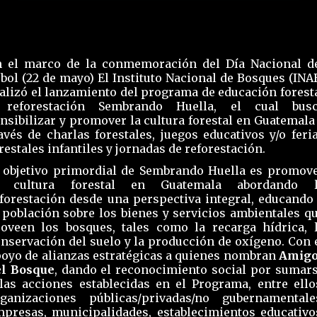
n el marco de la conmemoración del Día Nacional d
bol (22 de mayo) El Instituto Nacional de Bosques (INA
alizó el lanzamiento del programa de educación forest
 reforestación Sembrando Huella, el cual bus
nsibilizar y promover la cultura forestal en Guatemala
avés de charlas forestales, juegos educativos y/o feri
restales infantiles y jornadas de reforestación.
 objetivo primordial de Sembrando Huella es promov
a cultura forestal en Guatemala abordando 
forestación desde una perspectiva integral, educando
 población sobre los bienes y servicios ambientales q
oveen los bosques, tales como la recarga hídrica, 
nservación del suelo y la producción de oxígeno. Con 
poyo de
alianzas estratégicas a quienes nombran
Amigo
el Bosque
, dando el reconocimiento social por sumar
las acciones establecidas en el Programa, entre ello
rganizaciones públicas/privadas/no gubernamentale
presas, municipalidades, establecimientos educativo