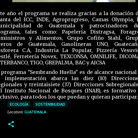
te año el programa se realiza gracias a la donación 
anta del ICC, INDE, Agroprogreso, Camas Olympia, 
unicipalidad de Guatemala y patrocinadores d
rograma, tales como: Papelería Distragsa, Foragr
uministros y Alimentos, Grupo Cofiño Stahl, Gru
ceros de Guatemala, Gasolineras UNO, Guatecañ
sforera C.A, Industria La Popular, Pizzería Vesuvi
stlé, Ferretería Novex, TEXCONSA, OMNILIFE, DICOM
NTERBANCO, TIGO, GREPALMA, BAC y AICSA
 programa "Sembrando Huella" es de alcance nacional
u implementación abarca las diez (10) Direccion
gionales y treintaisiete (37) Direcciones Subregional
l Instituto Nacional de Bosques (INAB), es formativo
clusivo, para todos los que puedan y quieran participar.
ECOLOGÍA
SOSTENIBILIDAD
Location:
GUATEMALA