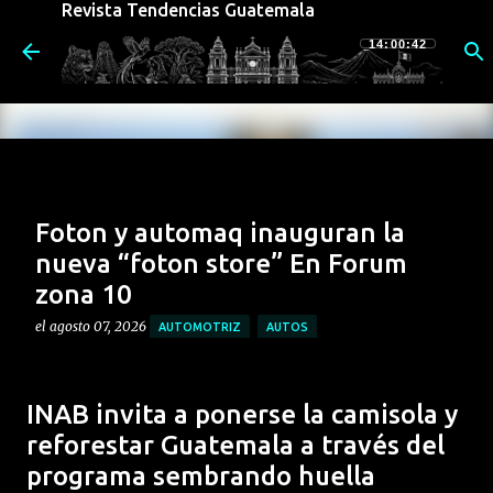
Revista Tendencias Guatemala
Ir al contenido principal
14:00:43
Foton y automaq inauguran la
nueva “foton store” En Forum
zona 10
el
agosto 07, 2026
AUTOMOTRIZ
AUTOS
Foton Automaq Guatemala, da un paso firme en su
estrategia de expansión nacional con la inauguración
INAB invita a ponerse la camisola y
oficial de su nueva Foton Store en Forum Zona 10. Este
reforestar Guatemala a través del
nuevo concepto de atención representa un hito en la
0
programa sembrando huella
evolución de la marca, diseñado para ofrecer una