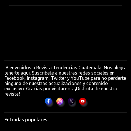
C
o
m
e
n
t
a
¡Bienvenidos a Revista Tendencias Guatemala! Nos alegra
r
tenerte aquí. Suscríbete a nuestras redes sociales en
Facebook, Instagram, Twitter y YouTube para no perderte
i
ninguna de nuestras actualizaciones y contenido
o
exclusivo. Gracias por visitarnos. ¡Disfruta de nuestra
revista!
s
Entradas populares