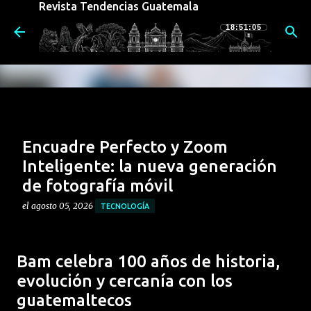
Revista Tendencias Guatemala
Ir al contenido principal
18:51:06
Encuadre Perfecto y Zoom
Inteligente: la nueva generación
de fotografía móvil
el
agosto 05, 2026
TECNOLOGÍA
El nuevo motorola razr 70 redefine la forma de
capturar imágenes. Su potente sistema de cámaras no
Bam celebra 100 años de historia,
sólo destaca por sus componentes físicos, sino por la
evolución y cercanía con los
integración de funciones inteligentes diseñadas para
0
guatemaltecos
aprovechar al máximo su formato plegable,