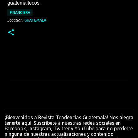
guatemaltecos.
FINANCIERA
Location:
GUATEMALA
C
o
m
e
n
t
a
¡Bienvenidos a Revista Tendencias Guatemala! Nos alegra
r
tenerte aquí. Suscríbete a nuestras redes sociales en
Facebook, Instagram, Twitter y YouTube para no perderte
i
ninguna de nuestras actualizaciones y contenido