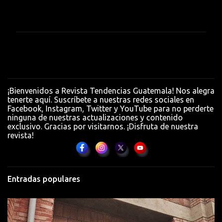
C
o
m
e
n
t
a
¡Bienvenidos a Revista Tendencias Guatemala! Nos alegra
r
tenerte aquí. Suscríbete a nuestras redes sociales en
Facebook, Instagram, Twitter y YouTube para no perderte
i
ninguna de nuestras actualizaciones y contenido
o
exclusivo. Gracias por visitarnos. ¡Disfruta de nuestra
revista!
s
Entradas populares