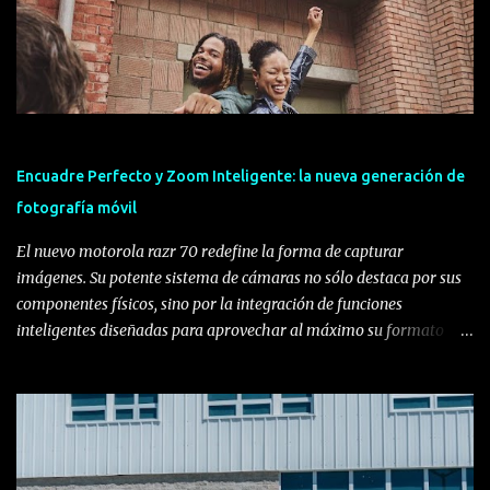
Encuadre Perfecto y Zoom Inteligente: la nueva generación de
fotografía móvil
El nuevo motorola razr 70 redefine la forma de capturar
imágenes. Su potente sistema de cámaras no sólo destaca por sus
componentes físicos, sino por la integración de funciones
inteligentes diseñadas para aprovechar al máximo su formato
plegable, transformando la experiencia del usuario y ofreciendo la
mejor cámara hasta la fecha en el segmento. Lo que hay que
saber: • Experiencia de usuario integrada: La familia motorola
razr 70 no solo destaca por sus especificaciones de hardware, sino
en cómo sus funciones inteligentes transforman la usabilidad real
mediante el formato plegable. • Experiencia fotográfica con IA: El