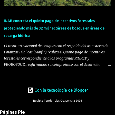
de alimentos y el servicio a clientes en gran parte del occidente del
país, una zona estratégica donde continúa fortaleciendo su
compromiso con el desarrollo económico y social del país. La
inauguración de este Centro de Distribución también refuerza una
INAB concreta el quinto pago de incentivos forestales
visión integral de la cadena de valor de Pep...
protegiendo más de 32 mil hectáreas de bosque en áreas de
recarga hídrica
El Instituto Nacional de Bosques con el respaldo del Ministerio de
Finanzas Públicas (Minfin) realiza el Quinto pago de incentivos
forestales correspondiente a los programas PINPEP y
PROBOSQUE, reafirmando su compromiso con el desarrollo
sostenible, la reactivación económica rural y la conservación de los
recursos naturales del país. Los programas de incentivos forestales
constituyen instrumentos clave de política pública para el manejo
responsable de los bosques. PINPEP, creado mediante el Decreto
Con la tecnología de Blogger
51-2010 y PROBOSQUE, establecido a través del Decreto 2-2015,
Revista Tendencias Guatemala 2026
buscan además de conservar los ecosistemas forestales; generar
oportunidades económicas, mejorar la seguridad alimentaria y
Páginas Pie
fortalecer la resiliencia de las comunidades rurales frente al