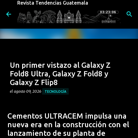
Revista Tendencias Guatemala
Ir al contenido principal
03:23:07
Un primer vistazo al Galaxy Z
Fold8 Ultra, Galaxy Z Fold8 y
Galaxy Z Flip8
el
agosto 09, 2026
TECNOLOGÍA
En el Galaxy Unpacked de julio de 2026 en Londres,
Samsung Electronics presentó la octava generación de
Cementos ULTRACEM impulsa una
la serie Galaxy Z. Combinando IA agéntica (agentic AI)
nueva era en la construcción con el
que comprende a los usuarios con un hardware
0
lanzamiento de su planta de
adaptado a diferentes estilos de vida, la línea ofrece