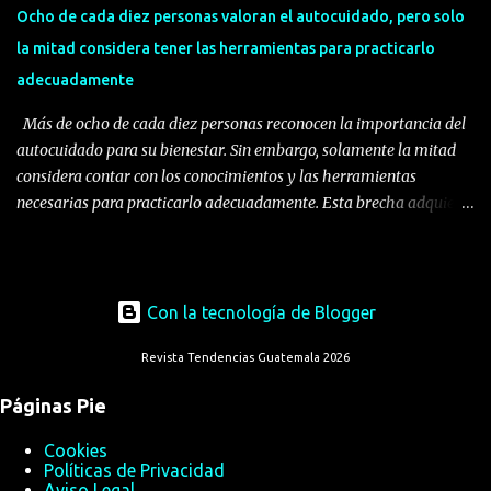
consumo de plásticos de un solo uso y adoptar alternativas en otro
Ocho de cada diez personas valoran el autocuidado, pero solo
materiales y reutilizables que permi...
la mitad considera tener las herramientas para practicarlo
adecuadamente
Más de ocho de cada diez personas reconocen la importancia del
autocuidado para su bienestar. Sin embargo, solamente la mitad
considera contar con los conocimientos y las herramientas
necesarias para practicarlo adecuadamente. Esta brecha adquiere
especial relevancia en un entorno donde el 64% de las personas
busca y confía en información de salud disponible en internet,
mientras cerca del 30% reporta acudir al médico únicamente
cuando sus síntomas ya son graves, lo que reduce las posibilidades
Con la tecnología de Blogger
de prevención y atención oportuna. El reto, por tanto, no es
Revista Tendencias Guatemala 2026
solamente motivar a las personas a cuidar su salud, sino
facilitarles información clara, comprensible y basada en evidencia
Páginas Pie
para que puedan distinguir qué situaciones pueden manejar
responsablemente, cuándo requieren orientación del farmacéutico
Cookies
y en qué momento deben consultar al médico. La alfabetización en
Políticas de Privacidad
Aviso Legal