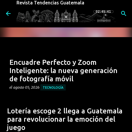
Revista Tendencias Guatemala
Ir al contenido principal
02:45:42
Encuadre Perfecto y Zoom
Inteligente: la nueva generación
de fotografía móvil
el
agosto 05, 2026
TECNOLOGÍA
El nuevo motorola razr 70 redefine la forma de
capturar imágenes. Su potente sistema de cámaras no
Lotería escoge 2 llega a Guatemala
sólo destaca por sus componentes físicos, sino por la
para revolucionar la emoción del
integración de funciones inteligentes diseñadas para
0
juego
aprovechar al máximo su formato plegable,