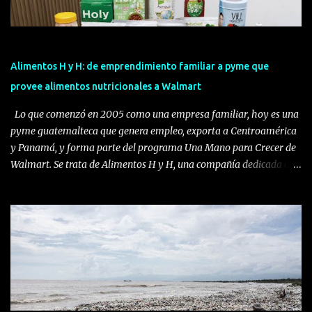
Alimentos H y H: de emprendimiento familiar a pyme que
provee alimentos nutricionales a Walmart
Lo que comenzó en 2005 como una empresa familiar, hoy es una
pyme guatemalteca que genera empleo, exporta a Centroamérica
y Panamá, y forma parte del programa Una Mano para Crecer de
Walmart. Se trata de Alimentos H y H, una compañía dedicada al
desarrollo, producción y comercialización de alimentos
funcionales y suplementos alimenticios. La empresa fue
impulsada por André Herrera, director comercial y de desarrollo
de Alimentos H y H, quien identificó una oportunidad en el
mercado guatemalteco: crear productos especializados hechos
localmente para consumidores que buscaban cuidar su salud sin
sacrificar el sabor. Herrera, originario de la Ciudad de Guatemala,
estudió Ingeniería Química en Alimentos en la Universidad del