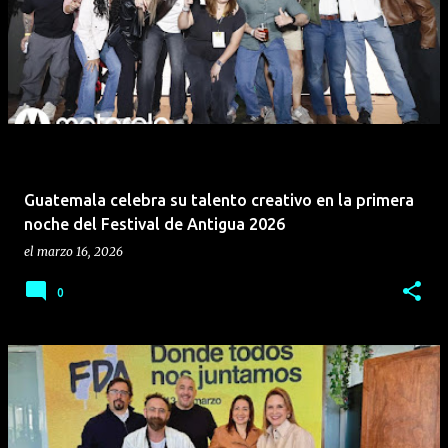
transporte de alto nivel a empresarios, emprendedores
y familias de todo el país. "La apertura de Foton Store
representa mucho más que la inauguración de una
nueva ubicación; simboliza el inicio de una nueva etapa
de crecimiento, cercanía y servicio. Nuestro objetivo es
convertirnos en el punto de referencia para
empresarios, emprendedores y familias que buscan
vehículos confiables y eficientes," comentó Herbert
Guatemala celebra su talento creativo en la primera
Villagrán, Jefe de Ventas, Roosevelt. Foton: Tecnología
noche del Festival de Antigua 2026
g...
el
marzo 16, 2026
0