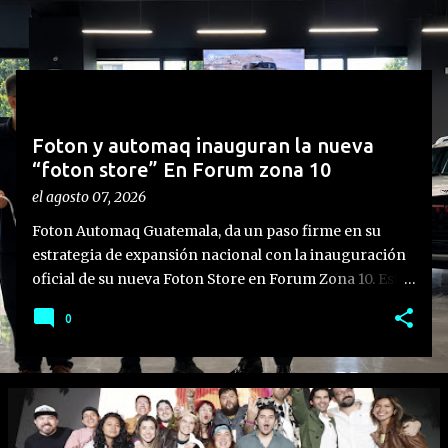
n
t
r
a
d
Foton y automaq inauguran la nueva
a
“foton store” En Forum zona 10
s
el
agosto 07, 2026
Foton Automaq Guatemala, da un paso firme en su
estrategia de expansión nacional con la inauguración
oficial de su nueva Foton Store en Forum Zona 10. Este
nuevo concepto de atención representa un hito en la
0
evolución de la marca, diseñado para ofrecer una
experiencia moderna, personalizada y de alto nivel a
sus clientes. Más que la apertura de una sala de ventas,
este punto estratégico representa el resultado de una
trayectoria basada en la confianza, el progreso
continuo y la pasión por ofrecer soluciones de