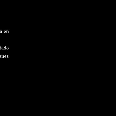
ca en
ñado
enes