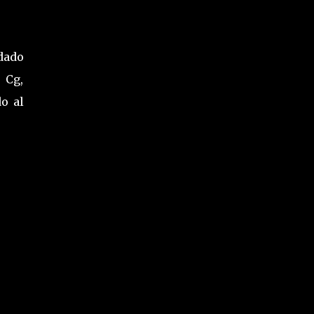
idado
 Cg,
o al