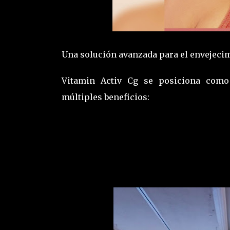
Una solución avanzada para el envejeci
Vitamin Activ Cg se posiciona como 
múltiples beneficios:
Luminosidad desde la primera apl
Vitamina C optimizada:
su fórmula 
Triple corrección antiedad:
reduce
piel.