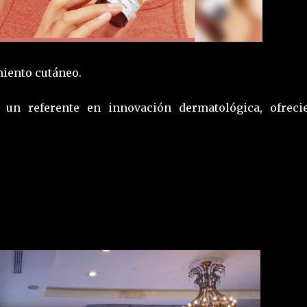
miento cutáneo.
un referente en innovación dermatológica, ofreci
icación.
con Ascorbil Glucosido garantiza estabilidad y eficacia
 las manchas, combate las arrugas y unifica el tono d