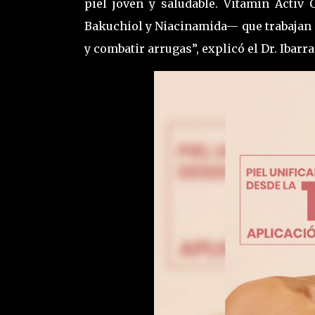
piel joven y saludable. Vitamin Activ 
Bakuchiol y Niacinamida— que trabajan 
y combatir arrugas”, explicó el Dr. Ibarra