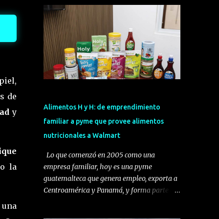
iel,
s de
Alimentos H y H: de emprendimiento
dad
y
familiar a pyme que provee alimentos
nutricionales a Walmart
ique
Lo que comenzó en 2005 como una
o la
empresa familiar, hoy es una pyme
guatemalteca que genera empleo, exporta a
Centroamérica y Panamá, y forma parte del
programa Una Mano para Crecer de
a una
Walmart. Se trata de Alimentos H y H, una