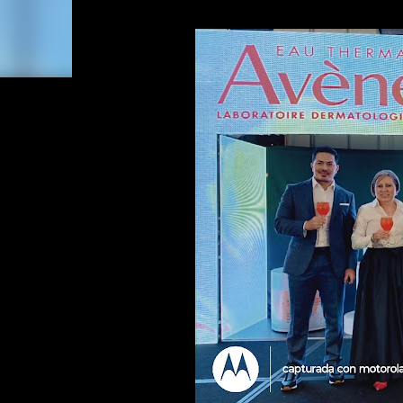
formato plegable. • Experiencia fotográfica con
con funciones inteligentes avanzadas para capt
Camcorder: La función “Zoom Inteligente” (Rota
retro al plegar el teléfono a 90°, facilitando el co