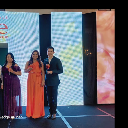
 IA: El motorola razr 70 combina un sistema dual de cámara de 5
urar imágenes profesionales desde cualquier ángulo. • Modo
te to zoom en inglés) permite emular el agarre de una videocám
ntrol del zoom digital con ...