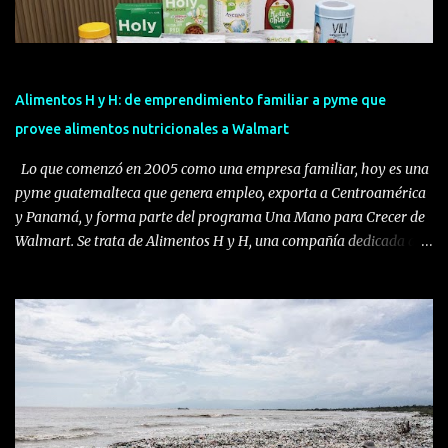
Alimentos H y H: de emprendimiento familiar a pyme que
provee alimentos nutricionales a Walmart
Lo que comenzó en 2005 como una empresa familiar, hoy es una
pyme guatemalteca que genera empleo, exporta a Centroamérica
y Panamá, y forma parte del programa Una Mano para Crecer de
Walmart. Se trata de Alimentos H y H, una compañía dedicada al
desarrollo, producción y comercialización de alimentos
funcionales y suplementos alimenticios. La empresa fue
impulsada por André Herrera, director comercial y de desarrollo
de Alimentos H y H, quien identificó una oportunidad en el
mercado guatemalteco: crear productos especializados hechos
localmente para consumidores que buscaban cuidar su salud sin
sacrificar el sabor. Herrera, originario de la Ciudad de Guatemala,
estudió Ingeniería Química en Alimentos en la Universidad del