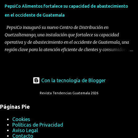
consumo de plásticos de un solo uso y adoptar alternativas en otro
PepsiCo Alimentos fortalece su capacidad de abastecimiento
materiales y reutilizables que permi...
en el occidente de Guatemala
PepsiCo inauguró su nuevo Centro de Distribución en
Quetzaltenango, una instalación que fortalece su capacidad
operativa y de abastecimiento en el occidente de Guatemala, una
región clave para la atención eficiente de clientes y consumidores.
La compañía consolida así en el occidente de Guatemala el eslabón
completo de su cadena agroindustrial: del campo hasta las manos
del consumidor. Nuevo Centro de Distribución en Quetzaltenango:
tecnología de clase mundial para el occidente de Guatemala. La
Con la tecnología de Blogger
nueva operación consolida la presencia de PepsiCo en una de las
Revista Tendencias Guatemala 2026
regiones más importantes para su negocio en Guatemala. Desde
este centro, la compañía fortalecerá la distribución de su portafolio
Páginas Pie
de alimentos y el servicio a clientes en gran parte del occidente del
país, una zona estratégica donde continúa fortaleciendo su
Cookies
compromiso con el desarrollo económico y social del país. La
Políticas de Privacidad
Aviso Legal
inauguración de este Centro de Distribución también refuerza una
Contacto