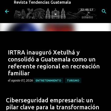
Revista Tendencias Guatemala
Ir al contenido principal
22:45:18
IRTRA inauguró Xetulhá y
consolidó a Guatemala como un
referente regional en recreación
familiar
el
agosto 07, 2026
ENTRETENIMIENTO
TURISMO
El nuevo parque acuático amplió la oferta del
complejo de Retalhuleu con infraestructura de clase
Ciberseguridad empresarial: un
mundial, nuevas atracciones y un importante impulso
pilar clave para la transformación
al turismo y al desarrollo económico del país.