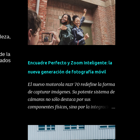
leza,
de la
cados
Encuadre Perfecto y Zoom Inteligente: la
nueva generación de fotografía móvil
El nuevo motorola razr 70 redefine la forma
de capturar imágenes. Su potente sistema de
cámaras no sólo destaca por sus
componentes físicos, sino por la integración
de funciones inteligentes diseñadas para
aprovechar al máximo su formato plegable,
transformando la experiencia del usuario y
ofreciendo la mejor cámara hasta la fecha