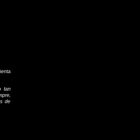
ienta
 tan
pre,
os de