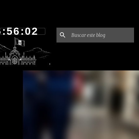
6:56:02
afía
a por
 su
por
te el