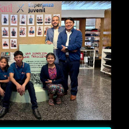
 IA: El motorola razr 70 combina un sistema dual de cámara de 5
urar imágenes profesionales desde cualquier ángulo. • Modo
te to zoom en inglés) permite emular el agarre de una videocám
ntrol del zoom digital con ...