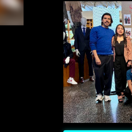
formato plegable. • Experiencia fotográfica con
con funciones inteligentes avanzadas para capt
Camcorder: La función “Zoom Inteligente” (Rota
retro al plegar el teléfono a 90°, facilitando el co