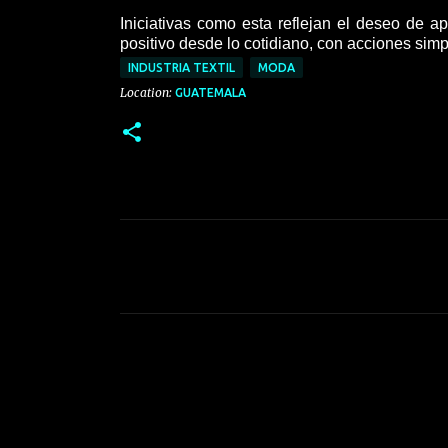
Iniciativas como esta reflejan el deseo de ap
positivo desde lo cotidiano, con acciones simpl
INDUSTRIA TEXTIL
MODA
Location:
GUATEMALA
C
o
m
e
n
t
a
r