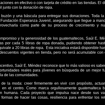
ciones en efectivo o con tarjeta de crédito en las tiendas. El d
 junto con la donación de ropa.
n buzón y una báscula para entregar sus donaciones. Toda la
la Fundación Esperanza Juvenil, asegurando que llegue a man
rovecharla como parte de su proceso de crecimiento y n
mpromiso y la generosidad de los guatemaltecos, Saúl E. M
s por cada 5 libras de ropa donada, pudiendo obtener has
uivale a 20 libras de ropa.
Esta iniciativa estará disponible has
s descuentos vigentes en tienda, pero no será acumulable con 
incentivo, Saúl E. Méndez reconoce que lo más valioso es sabe
ortunidades reales para jóvenes en búsqueda de un mejor fu
 la de las comunidades.
 de la moda: creer firmemente en vivir con propósito, actua
s en el centro. Como marca orgullosamente guatemalteca 
ción humana. Cada proyecto que impulsa nace desde sus va
formas de hacer las cosas, resiliencia para enfrentar los re