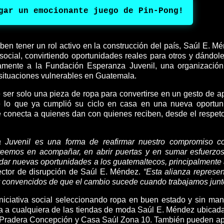
gar un emocionante juego de Pin-Pong!
en tener un rol activo en la construcción del país, Saúl E. M
social, convirtiendo oportunidades reales para otros y dándol
tamente a la Fundación Esperanza Juvenil, una organizació
situaciones vulnerables en Guatemala.
ser solo una pieza de ropa para convertirse en un gesto de a
e lo que ya cumplió su ciclo en casa en una nueva oportun
conecta a quienes dan con quienes reciben, desde el respeto
Juvenil es una forma de reafirmar nuestro compromiso c
reemos en acompañar, en abrir puertas y en sumar esfuerzo
ndar nuevas oportunidades a los guatemaltecos, principalmente 
ector de disrupción de Saúl E. Méndez.
“Esta alianza represen
convencidos de que el cambio sucede cuando trabajamos junt
niciativa social seleccionando ropa en buen estado y sin ma
rla a cualquiera de las tiendas de moda Saúl E. Méndez ubicad
l, Pradera Concepción y Casa Saúl Zona 10. También pueden ap