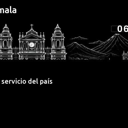
mala
Ir al contenido principal
0
eligente: la nueva generación de fotogr
servicio del país
capturar imágenes. Su potente sistema de cámaras no sólo destac
n de funciones inteligentes diseñadas para aprovechar al máximo
el usuario y ofreciendo la mejor cámara hasta la fecha en el
 usuario integrada: La familia motorola razr 70 no solo destaca 
sus funciones inteligentes transforman la usabilidad real median