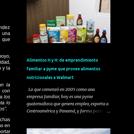
éndez
e una
n que
poyo,
Alimentos H y H: de emprendimiento
idad,
 y la
familiar a pyme que provee alimentos
nutricionales a Walmart
on la
Lo que comenzó en 2005 como una
s con
empresa familiar, hoy es una pyme
a los
ta lo
guatemalteca que genera empleo, exporta a
os”.
Centroamérica y Panamá, y forma parte del
programa Una Mano para Crecer de
nchas
Walmart. Se trata de Alimentos H y H, una
as en
ortar
compañía dedicada al desarrollo,