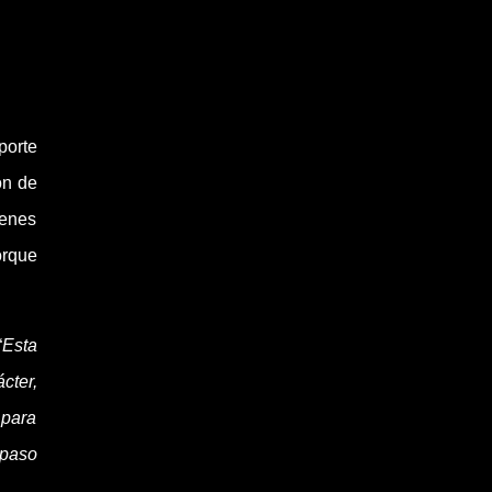
porte
ón de
venes
orque
“
Esta
cter,
 para
 paso