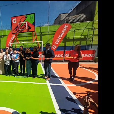
 IA: El motorola razr 70 combina un sistema dual de cámara de 5
urar imágenes profesionales desde cualquier ángulo. • Modo
te to zoom en inglés) permite emular el agarre de una videocám
ntrol del zoom digital con ...