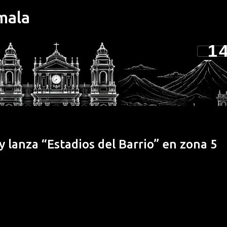
mala
Ir al contenido principal
1
eligente: la nueva generación de fotogr
 lanza “Estadios del Barrio” en zona 5
capturar imágenes. Su potente sistema de cámaras no sólo destac
n de funciones inteligentes diseñadas para aprovechar al máximo
el usuario y ofreciendo la mejor cámara hasta la fecha en el
 usuario integrada: La familia motorola razr 70 no solo destaca 
sus funciones inteligentes transforman la usabilidad real median