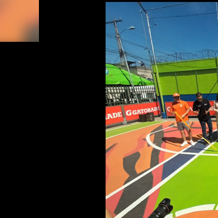
formato plegable. • Experiencia fotográfica con
con funciones inteligentes avanzadas para capt
Camcorder: La función “Zoom Inteligente” (Rota
retro al plegar el teléfono a 90°, facilitando el co