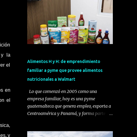
ición
 y la
Alimentos H y H: de emprendimiento
er el
familiar a pyme que provee alimentos
nutricionales a Walmart
os en
Lo que comenzó en 2005 como una
empresa familiar, hoy es una pyme
on el
guatemalteca que genera empleo, exporta a
Centroamérica y Panamá, y forma parte del
programa Una Mano para Crecer de
sica,
Walmart. Se trata de Alimentos H y H, una
es, y
compañía dedicada al desarrollo,