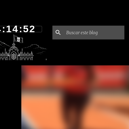
4:14:53
afía
a por
 su
por
te el