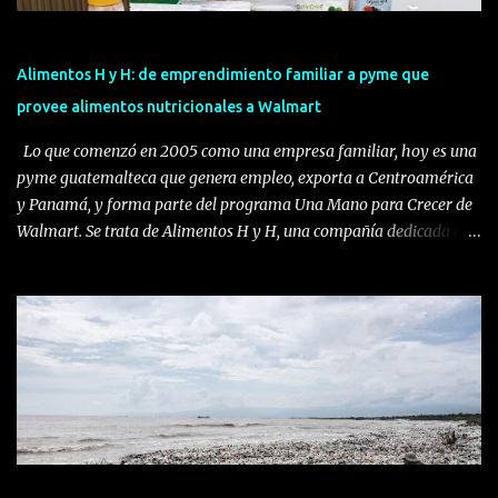
Alimentos H y H: de emprendimiento familiar a pyme que
provee alimentos nutricionales a Walmart
Lo que comenzó en 2005 como una empresa familiar, hoy es una
pyme guatemalteca que genera empleo, exporta a Centroamérica
y Panamá, y forma parte del programa Una Mano para Crecer de
Walmart. Se trata de Alimentos H y H, una compañía dedicada al
desarrollo, producción y comercialización de alimentos
funcionales y suplementos alimenticios. La empresa fue
impulsada por André Herrera, director comercial y de desarrollo
de Alimentos H y H, quien identificó una oportunidad en el
mercado guatemalteco: crear productos especializados hechos
localmente para consumidores que buscaban cuidar su salud sin
sacrificar el sabor. Herrera, originario de la Ciudad de Guatemala,
estudió Ingeniería Química en Alimentos en la Universidad del
Valle de Guatemala, cuenta con un posgrado en Negocios
Internacionales y una maestría en Marketing. Antes de emprender,