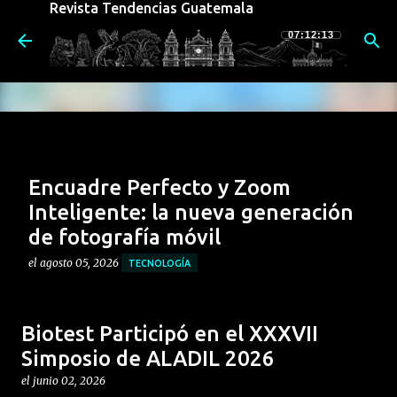
Revista Tendencias Guatemala
Ir al contenido principal
07:12:14
Encuadre Perfecto y Zoom
Inteligente: la nueva generación
de fotografía móvil
el
agosto 05, 2026
TECNOLOGÍA
El nuevo motorola razr 70 redefine la forma de
capturar imágenes. Su potente sistema de cámaras no
Biotest Participó en el XXXVII
sólo destaca por sus componentes físicos, sino por la
Simposio de ALADIL 2026
integración de funciones inteligentes diseñadas para
0
aprovechar al máximo su formato plegable,
el
junio 02, 2026