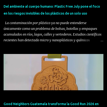
trabajó en la industria de grasas y aceites del país, experiencia que
Del ambiente al cuerpo humano: Plastic Free July pone el foco
le permitió conocer de cerca el sector alimenticio y detectar una
en los riesgos invisibles de los plásticos de un solo uso
nec...
La contaminación por plástico ya no puede entenderse
únicamente como un problema de bolsas, botellas y empaques
acumulados en ríos, lagos, calles y vertederos. Estudios científicos
recientes han detectado micro y nanoplásticos y químicos
asociaciados a este material en distintos tejidos y órganos
humanos, mientras continúa la investigación para determinar sus
consecuencias a largo plazo sobre la salud. Plastic Free July surgió
en Australia Occidental en 2011, cuando Rebecca Prince-Ruiz y un
pequeño grupo de personas asumieron el reto de rechazar los
plásticos desechables durante julio. Lo que comenzó como una
iniciativa local se transformó en un movimiento internacional que
promueve cambios permanentes en los hábitos de consumo. En el
marco de Plastic Free July, Rescue the Planet hace un llamado a la
población, empresas e instituciones guatemaltecas para reducir el
consumo de plásticos de un solo uso y adoptar alternativas en otro
Good Neighbors Guatemala transforma la Good Run 2026 en