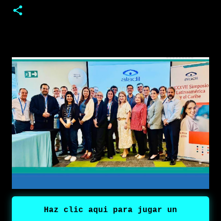
transformando la experiencia del usuario y ofreciendo
la mejor cámara hasta la fecha en el segmento. Lo que
hay que saber: • Experiencia de usuario integrada: La
familia motorola razr 70 no solo destaca por sus
especificaciones de hardware, sino en cómo sus
funciones inteligentes transforman la usabilidad real
mediante el formato plegable. • Experiencia
fotográfica con IA: El motorola razr 70 combina un
sistema dual de cámara de 50 MP con funciones
inteligentes avanzadas para capturar imágenes
profesionales desde cualquier ángulo. • Modo
Camcorder: La función “Zoom Inteligente” (Rotate to
zoom en inglés) permite emular el agarre de una
videocámara retro al plegar el teléfono a 90°,
facilitando el control del zoom digital con ...
Haz clic aqui para jugar un