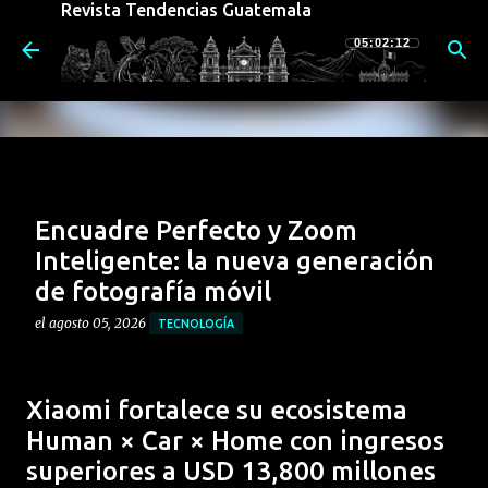
Revista Tendencias Guatemala
Ir al contenido principal
05:02:12
Encuadre Perfecto y Zoom
Inteligente: la nueva generación
de fotografía móvil
el
agosto 05, 2026
TECNOLOGÍA
El nuevo motorola razr 70 redefine la forma de
capturar imágenes. Su potente sistema de cámaras no
Xiaomi fortalece su ecosistema
sólo destaca por sus componentes físicos, sino por la
Human × Car × Home con ingresos
integración de funciones inteligentes diseñadas para
0
superiores a USD 13,800 millones
aprovechar al máximo su formato plegable,