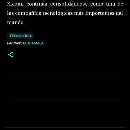
Xiaomi continúa consolidándose como una de
las compañías tecnológicas más importantes del
mundo.
TECNOLOGÍA
Location:
GUATEMALA
C
o
m
e
n
t