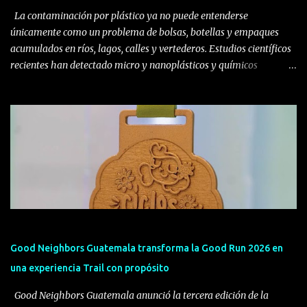
La contaminación por plástico ya no puede entenderse
únicamente como un problema de bolsas, botellas y empaques
acumulados en ríos, lagos, calles y vertederos. Estudios científicos
recientes han detectado micro y nanoplásticos y químicos
asociaciados a este material en distintos tejidos y órganos
humanos, mientras continúa la investigación para determinar sus
consecuencias a largo plazo sobre la salud. Plastic Free July surgió
en Australia Occidental en 2011, cuando Rebecca Prince-Ruiz y un
pequeño grupo de personas asumieron el reto de rechazar los
plásticos desechables durante julio. Lo que comenzó como una
iniciativa local se transformó en un movimiento internacional que
promueve cambios permanentes en los hábitos de consumo. En el
marco de Plastic Free July, Rescue the Planet hace un llamado a la
población, empresas e instituciones guatemaltecas para reducir el
consumo de plásticos de un solo uso y adoptar alternativas en otro
Good Neighbors Guatemala transforma la Good Run 2026 en
materiales y reutilizables que permi...
una experiencia Trail con propósito
Good Neighbors Guatemala anunció la tercera edición de la