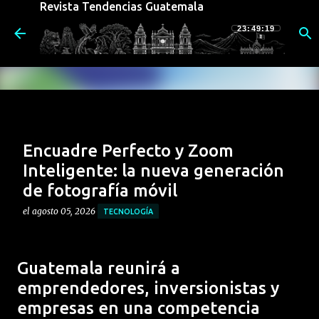
Revista Tendencias Guatemala
Ir al contenido principal
23:49:19
Encuadre Perfecto y Zoom
Inteligente: la nueva generación
de fotografía móvil
el
agosto 05, 2026
TECNOLOGÍA
El nuevo motorola razr 70 redefine la forma de
capturar imágenes. Su potente sistema de cámaras no
Guatemala reunirá a
sólo destaca por sus componentes físicos, sino por la
emprendedores, inversionistas y
integración de funciones inteligentes diseñadas para
0
empresas en una competencia
aprovechar al máximo su formato plegable,