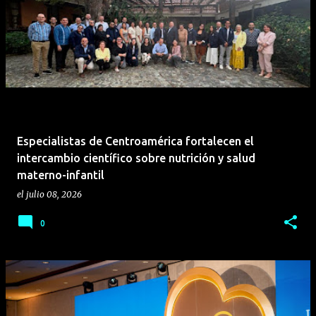
funciones inteligentes transforman la usabilidad real
mediante el formato plegable. • Experiencia
fotográfica con IA: El motorola razr 70 combina un
sistema dual de cámara de 50 MP con funciones
inteligentes avanzadas para capturar imágenes
profesionales desde cualquier ángulo. • Modo
Camcorder: La función “Zoom Inteligente” (Rotate to
zoom en inglés) permite emular el agarre de una
Especialistas de Centroamérica fortalecen el
videocámara retro al plegar el teléfono a 90°,
intercambio científico sobre nutrición y salud
facilitando el control del zoom digital con ...
materno-infantil
el
julio 08, 2026
0