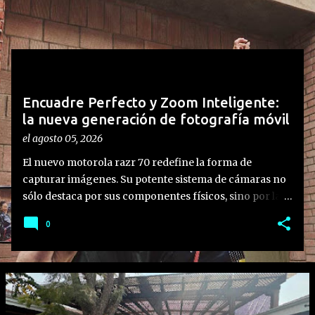
n
t
r
a
d
Encuadre Perfecto y Zoom Inteligente:
a
la nueva generación de fotografía móvil
s
el
agosto 05, 2026
El nuevo motorola razr 70 redefine la forma de
capturar imágenes. Su potente sistema de cámaras no
sólo destaca por sus componentes físicos, sino por la
integración de funciones inteligentes diseñadas para
0
aprovechar al máximo su formato plegable,
transformando la experiencia del usuario y ofreciendo
la mejor cámara hasta la fecha en el segmento. Lo que
hay que saber: • Experiencia de usuario integrada: La
familia motorola razr 70 no solo destaca por sus
especificaciones de hardware, sino en cómo sus