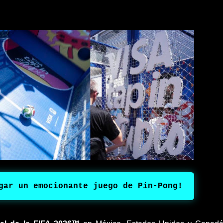
 IA: El motorola razr 70 combina un sistema dual de cámara de 5
urar imágenes profesionales desde cualquier ángulo. • Modo
te to zoom en inglés) permite emular el agarre de una videocám
ntrol del zoom digital con ...
gar un emocionante juego de Pin-Pong!