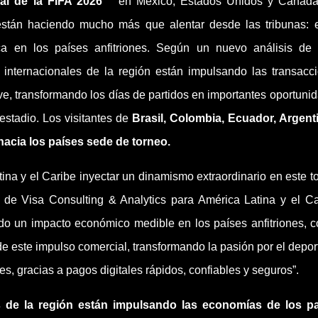
al de la FIFA 2026™
en México, Estados Unidos y Canadá
están haciendo mucho más que alentar desde las tribunas: 
ca en los países anfitriones. Según un nuevo análisis d
s internacionales de la región están impulsando las transacc
ave, transformando los días de partidos en importantes oportuni
estadio. Los visitantes de
Brasil, Colombia, Ecuador, Argent
 hacia los países sede de torneo.
na y el Caribe inyectar un dinamismo extraordinario en este t
al de Visa Consulting & Analytics para América Latina y el Ca
do un impacto económico medible en los países anfitriones, c
e este impulso comercial, transformando la pasión por el depor
s, gracias a pagos digitales rápidos, confiables y seguros”.
es de la región están impulsando las economías de los p