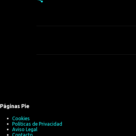
C
o
m
e
n
t
a
r
i
Páginas Pie
o
Cookies
s
Políticas de Privacidad
Aviso Legal
Contacto