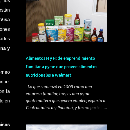
, los
están
e
Visa
iones
dades
ina y
Alimentos H y H: de emprendimiento
familiar a pyme que provee alimentos
orneo
nutricionales a Walmart
ribe.
Lo que comenzó en 2005 como una
on la
empresa familiar, hoy es una pyme
guatemalteca que genera empleo, exporta a
te en
Centroamérica y Panamá, y forma parte del
programa Una Mano para Crecer de
Walmart. Se trata de Alimentos H y H, una
aíses
compañía dedicada al desarrollo,