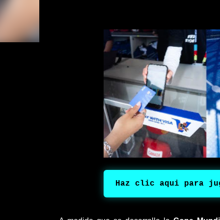
formato plegable. • Experiencia fotográfica con
con funciones inteligentes avanzadas para capt
Camcorder: La función “Zoom Inteligente” (Rota
retro al plegar el teléfono a 90°, facilitando el co
Haz clic aqui para ju