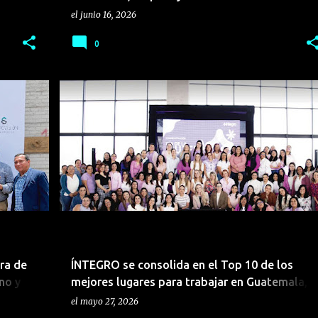
el
junio 16, 2026
0
BIENES RAÍCES
CONSTRUCCIÓN
EMPRESARIAL
ra de
ÍNTEGRO se consolida en el Top 10 de los
no y
mejores lugares para trabajar en Guatemala,
según Great Place to Work 2026
el
mayo 27, 2026