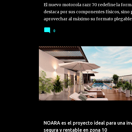
El nuevo motorola razr 70 redefine la form
destaca por sus componentes físicos, sino 
aprovechar al máximo su formato plegable,
cámara hasta la fecha en el segmento. Lo qu
0
motorola razr 70 no solo destaca por sus e
inteligentes transforman la usabilidad real
El motorola razr 70 combina un sistema du
para capturar imágenes profesionales des
BIENES RAÍCES
Inteligente” (Rotate to zoom en inglés) per
teléfono a 90°, facilitando el control del zoo
NOARA es el proyecto ideal para una in
segura y rentable en zona 10