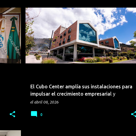
BIENES RAÍCES
El Cubo Center amplía sus instalaciones para
impulsar el crecimiento empresarial y
fortalecer el ecosistema corporativo en
el
abril 08, 2026
Antigua Guatemala
0