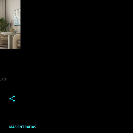
l en
s
MÁS ENTRADAS