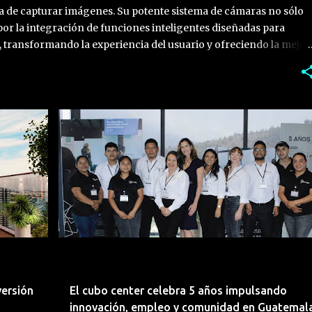
a de capturar imágenes. Su potente sistema de cámaras no sólo
por la integración de funciones inteligentes diseñadas para
 transformando la experiencia del usuario y ofreciendo la mejor
e hay que saber: • Experiencia de usuario integrada: La familia
specificaciones de hardware, sino en cómo sus funciones
 mediante el formato plegable. • Experiencia fotográfica con IA:
al de cámara de 50 MP con funciones inteligentes avanzadas
de cualquier ángulo. • Modo Camcorder: La función “Zoom
BIENES RAÍCES
CONSTRUCCIÓN
DESARROLLO
+
mite emular el agarre de una videocámara retro al plegar el
EMPRESARIAL
m digital con ...
versión
El cubo center celebra 5 años impulsando
innovación, empleo y comunidad en Guatemal