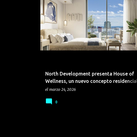
BIENES RAÍCES
North Development presenta House of
Wellness, un nuevo concepto residencia
Miami para inversionistas guatemalteco
el
marzo 24, 2026
0