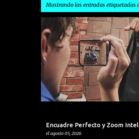
Mostrando las entradas etiquetadas
E
TECNOLOGÍA
n
t
r
a
d
a
s
Encuadre Perfecto y Zoom Intel
el
agosto 05, 2026