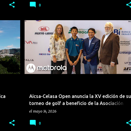
0
BIENES RAÍCES
CONSTRUCCIÓN
ica
Aicsa-Celasa Open anuncia la XV edición de su
torneo de golf a beneficio de la Asociación
Esperanza Juvenil
el
mayo 14, 2026
0