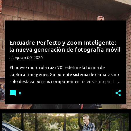
n
t
r
a
d
Encuadre Perfecto y Zoom Inteligente:
a
la nueva generación de fotografía móvil
s
el
agosto 05, 2026
El nuevo motorola razr 70 redefine la forma de
capturar imágenes. Su potente sistema de cámaras no
sólo destaca por sus componentes físicos, sino por la
integración de funciones inteligentes diseñadas para
0
aprovechar al máximo su formato plegable,
transformando la experiencia del usuario y ofreciendo
la mejor cámara hasta la fecha en el segmento. Lo que
hay que saber: • Experiencia de usuario integrada: La
familia motorola razr 70 no solo destaca por sus
especificaciones de hardware, sino en cómo sus