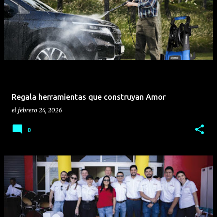
funciones inteligentes transforman la usabilidad real
mediante el formato plegable. • Experiencia
fotográfica con IA: El motorola razr 70 combina un
sistema dual de cámara de 50 MP con funciones
inteligentes avanzadas para capturar imágenes
profesionales desde cualquier ángulo. • Modo
Camcorder: La función “Zoom Inteligente” (Rotate to
zoom en inglés) permite emular el agarre de una
Regala herramientas que construyan Amor
videocámara retro al plegar el teléfono a 90°,
el
febrero 24, 2026
facilitando el control del zoom digital con ...
0