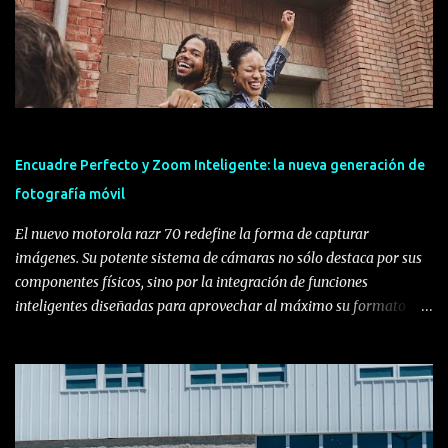
Encuadre Perfecto y Zoom Inteligente: la nueva generación de
fotografía móvil
El nuevo motorola razr 70 redefine la forma de capturar
imágenes. Su potente sistema de cámaras no sólo destaca por sus
componentes físicos, sino por la integración de funciones
inteligentes diseñadas para aprovechar al máximo su formato
plegable, transformando la experiencia del usuario y ofreciendo la
mejor cámara hasta la fecha en el segmento. Lo que hay que
saber: • Experiencia de usuario integrada: La familia motorola
razr 70 no solo destaca por sus especificaciones de hardware, sino
en cómo sus funciones inteligentes transforman la usabilidad real