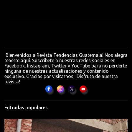
C
o
m
e
n
t
a
¡Bienvenidos a Revista Tendencias Guatemala! Nos alegra
r
tenerte aquí. Suscríbete a nuestras redes sociales en
Facebook, Instagram, Twitter y YouTube para no perderte
i
ninguna de nuestras actualizaciones y contenido
o
exclusivo. Gracias por visitarnos. ¡Disfruta de nuestra
revista!
s
Entradas populares