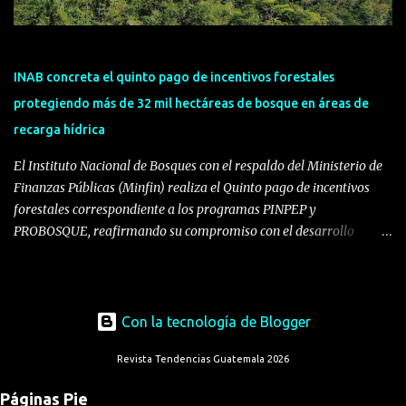
de alimentos y el servicio a clientes en gran parte del occidente del
país, una zona estratégica donde continúa fortaleciendo su
compromiso con el desarrollo económico y social del país. La
inauguración de este Centro de Distribución también refuerza una
INAB concreta el quinto pago de incentivos forestales
visión integral de la cadena de valor de Pep...
protegiendo más de 32 mil hectáreas de bosque en áreas de
recarga hídrica
El Instituto Nacional de Bosques con el respaldo del Ministerio de
Finanzas Públicas (Minfin) realiza el Quinto pago de incentivos
forestales correspondiente a los programas PINPEP y
PROBOSQUE, reafirmando su compromiso con el desarrollo
sostenible, la reactivación económica rural y la conservación de los
recursos naturales del país. Los programas de incentivos forestales
constituyen instrumentos clave de política pública para el manejo
responsable de los bosques. PINPEP, creado mediante el Decreto
Con la tecnología de Blogger
51-2010 y PROBOSQUE, establecido a través del Decreto 2-2015,
Revista Tendencias Guatemala 2026
buscan además de conservar los ecosistemas forestales; generar
oportunidades económicas, mejorar la seguridad alimentaria y
Páginas Pie
fortalecer la resiliencia de las comunidades rurales frente al