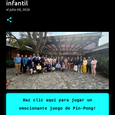
experiencia moderna, personalizada y de alto nivel a
infantil
sus clientes. Más que la apertura de una sala de ventas,
el
julio 08, 2026
este punto estratégico representa el resultado de una
trayectoria basada en la confianza, el progreso
continuo y la pasión por ofrecer soluciones de
transporte de alto nivel a empresarios, emprendedores
y familias de todo el país. "La apertura de Foton Store
representa mucho más que la inauguración de una
nueva ubicación; simboliza el inicio de una nueva etapa
de crecimiento, cercanía y servicio. Nuestro objetivo es
convertirnos en el punto de referencia para
empresarios, emprendedores y familias que buscan
vehículos confiables y eficientes," comentó Herbert
Villagrán, Jefe de Ventas, Roosevelt. Foton: Tecnología
g...
Haz clic aqui para jugar un
emocionante juego de Pin-Pong!