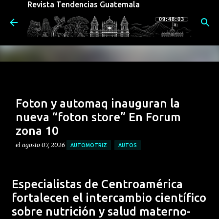
Revista Tendencias Guatemala
Ir al contenido principal
09:48:04
Foton y automaq inauguran la
nueva “foton store” En Forum
zona 10
el
agosto 07, 2026
AUTOMOTRIZ
AUTOS
Foton Automaq Guatemala, da un paso firme en su
estrategia de expansión nacional con la inauguración
Especialistas de Centroamérica
oficial de su nueva Foton Store en Forum Zona 10. Este
fortalecen el intercambio científico
nuevo concepto de atención representa un hito en la
0
sobre nutrición y salud materno-
evolución de la marca, diseñado para ofrecer una